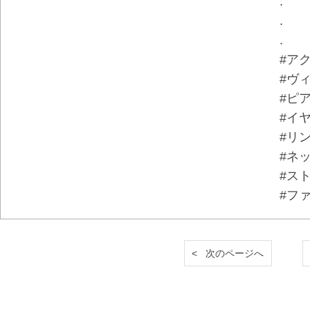
.
.
.
#ア
#ヴ
#ピ
#イ
#リ
#ネ
#ス
#フ
< 次のページへ