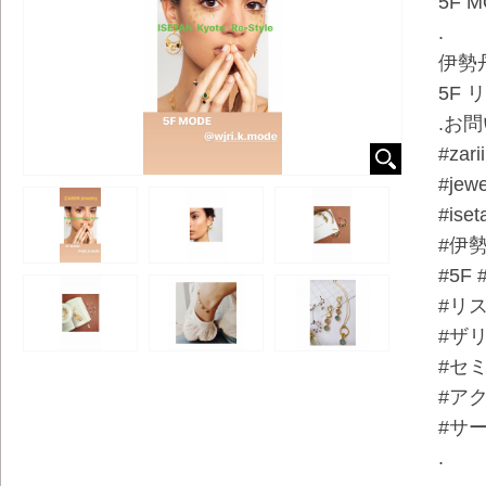
5F M
.
伊勢
5F 
.お問
#zari
#jewe
#iset
#伊
#5F
#リ
#ザ
#セ
#ア
#サ
.