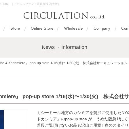
ULATION）｜アパレルブランド正規代理店[大阪]
Store
Online Store
Wholesale
Company
Con
News ・Information
& Kashmiere』 pop-up store 1/16(水)〜1/30(火) 株式会社サーキュレーション
miere』 pop-up store 1/16(水)〜1/30(火) 株
カシーミール地方のカシミアを贅沢に使用したNY
ドカシミア』のpop-up stoa が、うめだ阪急1fにて1/
普段ご覧頂けないお品も沢山ご用意‼︎ 春のスタイ