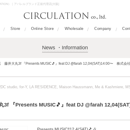
ULATION）｜アパレルブランド正規代理店[大阪]
Store
Online Store
Wholesale
Company
Con
News ・Information
店 藤井大丸3f 『Presents MUSIC🎵』feat DJ @farah 12,04(SAT)14:0
er/2DC studio, for-Y, LA RESIDENCE, Maison Haussmann, Me & Kashmiere
f 『Presents MUSIC🎵』feat DJ @farah 12,0
Presents MUSIC‼️12,4(SAT)🎵🎶