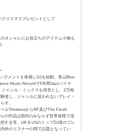
いクリスマスプレゼントとして

冬のオシャレにお役立ちのアイテム小物も
う
ー
ヴメントを体感しDJを始動。青山Blue
 Music Recordで5年間Jazzバイヤ
ル・ジャンル・ミックスを得意とし、2万枚
を駆使し、ジャンルに捉われないプレイ・
たらす。
elessからRF及びThe Farah
ス。それらの作品は国内のみならず世界規模で流
する等、UK & USのトップDJ達のプレ
国内外のリスナーの間で話題となってい