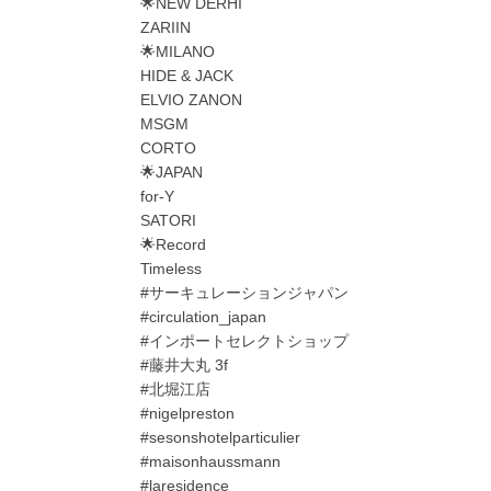
🌟NEW DERHI
ZARIIN
🌟MILANO
HIDE & JACK
ELVIO ZANON
MSGM
CORTO
🌟JAPAN
for-Y
SATORI
🌟Record
Timeless
#サーキュレーションジャパン
#circulation_japan
#インポートセレクトショップ
#藤井大丸 3f
#北堀江店
#nigelpreston
#sesonshotelparticulier
#maisonhaussmann
#laresidence