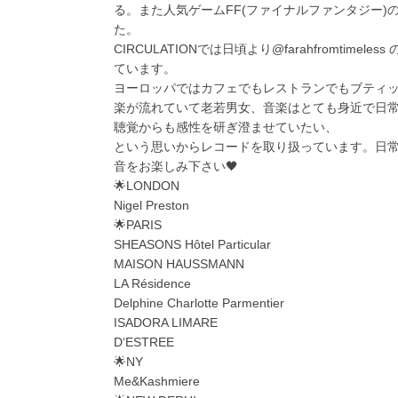
る。また人気ゲームFF(ファイナルファンタジー)
た。
CIRCULATIONでは日頃より@farahfromtim
ています。
ヨーロッパではカフェでもレストランでもブティ
楽が流れていて老若男女、音楽はとても身近で日
聴覚からも感性を研ぎ澄ませていたい、
という思いからレコードを取り扱っています。日
音をお楽しみ下さい🖤
🌟LONDON
Nigel Preston
🌟PARIS
SHEASONS Hôtel Particular
MAISON HAUSSMANN
LA Résidence
Delphine Charlotte Parmentier
ISADORA LIMARE
D‘ESTREE
🌟NY
Me&Kashmiere