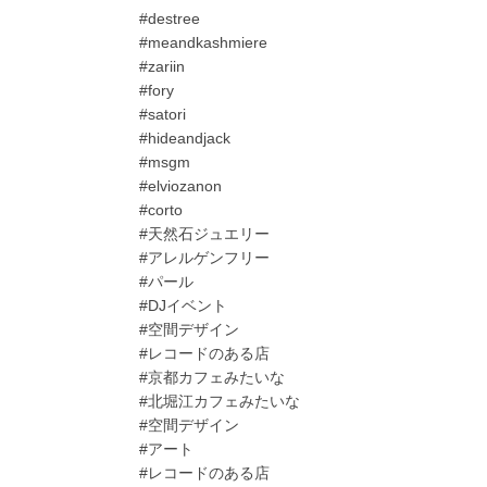
#destree
#meandkashmiere
#zariin
#fory
#satori
#hideandjack
#msgm
#elviozanon
#corto
#天然石ジュエリー
#アレルゲンフリー
#パール
#DJイベント
#空間デザイン
#レコードのある店
#京都カフェみたいな
#北堀江カフェみたいな
#空間デザイン
#アート
#レコードのある店