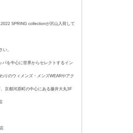
PRING collectionが沢山入荷して
さい。
ーロッパを中心に世界からセレクトするイン
トにこだわりのウィメンズ・メンズWEARやアク
、京都河原町の中心にある藤井大丸3F
店
都店