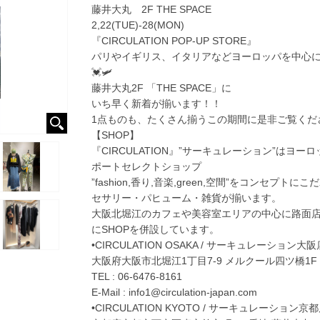
藤井大丸 2F THE SPACE
2,22(TUE)-28(MON)
『CIRCULATION POP-UP STORE』
パリやイギリス、イタリアなどヨーロッパを中心に2022 S
💓🛩
藤井大丸2F 「THE SPACE」に
いち早く新着が揃います！！
1点ものも、たくさん揃うこの期間に是非ご覧くだ
【SHOP】
『CIRCULATION』”サーキュレーション”はヨ
ポートセレクトショップ
”fashion,香り,音楽,green,空間”をコンセプ
セサリー・パヒューム・雑貨が揃います。
大阪北堀江のカフェや美容室エリアの中心に路面店
にSHOPを併設しています。
•CIRCULATION OSAKA / サーキュレーション大阪
大阪府大阪市北堀江1丁目7-9 メルクール四ツ橋1F
TEL : 06-6476-8161
E-Mail : info1@circulation-japan.com
•CIRCULATION KYOTO / サーキュレーション京