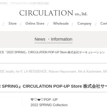
ULATION）｜アパレルブランド正規代理店[大阪]
Store
Online Store
Wholesale
Company
Con
News ・Information
ACE『2022 SPRING』CIRCULATION POP-UP Store 株式会社サーキュレーション
er/2DC studio, for-Y, LA RESIDENCE, Maison Haussmann, Me & Kashmiere
2 SPRING』CIRCULATION POP-UP Store 株式
💙🤍❤️🤍POP -UP
2022 SPRING Collection