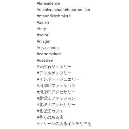
#laresidence
#delphinecharlotteparmentier
#meandkashmiere
#zariin
#fory
#satori
#msgm
#elviozanon
#cortomolted
#destree
#天然石ジュエリー
#アレルゲンフリー
#インポートジュエリー
#河原町ファッション
#河原町アクセサリー
#北堀江ファッション
#北堀江アクセサリー
#北堀江カフェ
#香りのある店
#グリーンのあるインテリアを