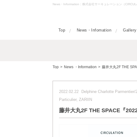
News・Information：株式会社サーキュレーション（CIRC
Top
News・Infomation
Gallery
Top
>
News ・Information
>
藤井大丸2F THE SP
2022.02.22
Delphine Charlotte Parmenti
Particulier, ZARIIN
藤井大丸2F THE SPACE『202