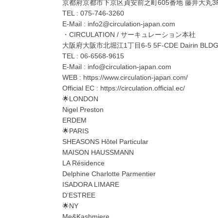
京都府京都市下京区貞安前之町605番地 藤井大丸3
TEL : 075-746-3260
E-Mail : info2@circulation-japan.com
・CIRCULATION / サーキュレーション本社
大阪府大阪市北堀江1丁目6-5 5F-CDE Dairin BLD
TEL : 06-6568-9615
E-Mail : info@circulation-japan.com
WEB : https://www.circulation-japan.com/
Official EC : https://circulation.official.ec/
🌟LONDON
Nigel Preston
ERDEM
🌟PARIS
SHEASONS Hôtel Particular
MAISON HAUSSMANN
LA Résidence
Delphine Charlotte Parmentier
ISADORA LIMARE
D‘ESTREE
🌟NY
Me&Kashmiere